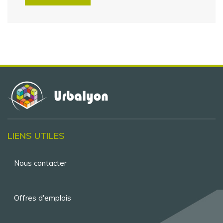
LIENS UTILES
Menu
Nous contacter
Pied
de
Offres d'emplois
page