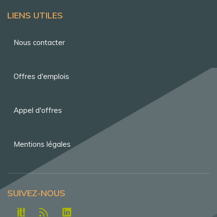
LIENS UTILES
Menu
Nous contacter
Pied
de
Offres d'emplois
page
Appel d'offres
Mentions légales
SUIVEZ-NOUS