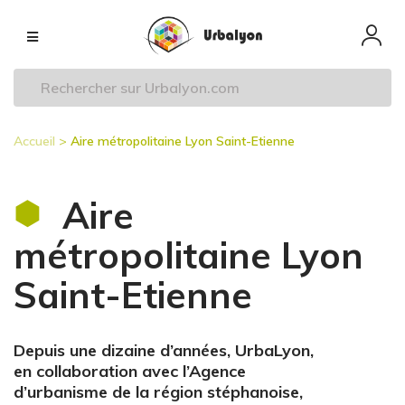
Aller
Navigation
au
principale
contenu
principal
Accueil
Aire métropolitaine Lyon Saint-Etienne
Fil
d'Ariane
Aire
métropolitaine Lyon
Saint-Etienne
Depuis une dizaine d’années, UrbaLyon,
en collaboration avec l’Agence
d’urbanisme de la région stéphanoise,