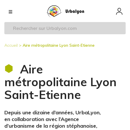
Aller
Navigation
au
principale
contenu
principal
Accueil
Aire métropolitaine Lyon Saint-Etienne
Fil
d'Ariane
Aire
métropolitaine Lyon
Saint-Etienne
Depuis une dizaine d’années, UrbaLyon,
en collaboration avec l’Agence
d’urbanisme de la région stéphanoise,