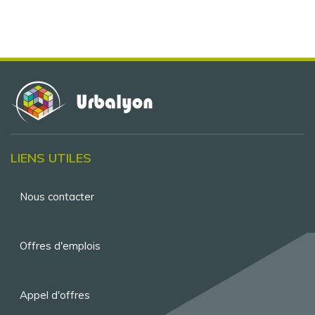
LIENS UTILES
Menu
Nous contacter
Pied
de
Offres d'emplois
page
Appel d'offres