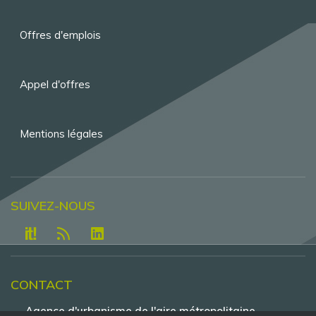
Pied
de
Offres d'emplois
page
Appel d'offres
Mentions légales
SUIVEZ-NOUS
CONTACT
Agence d'urbanisme de l'aire métropolitaine