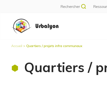
Aller
Rechercher
Ressou
au
contenu
Navigation
principal
principale
Accueil
Quartiers / projets infra communaux
Fil
d'Ariane
Quartiers / 