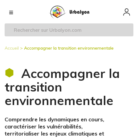
Aller
Navigation
au
principale
contenu
principal
Accueil
Accompagner la transition environnementale
Fil
d'Ariane
Accompagner la
transition
environnementale
Comprendre les dynamiques en cours,
caractériser les vulnérabilités,
territorialiser les enjeux climatiques et