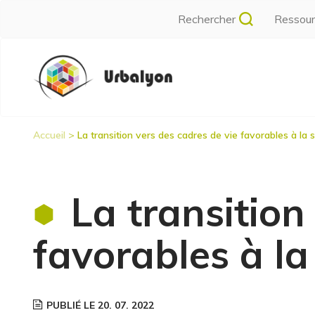
Aller
Rechercher
Ressou
au
contenu
Navigation
principal
principale
Accueil
La transition vers des cadres de vie favorables à la 
Fil
d'Ariane
La transition
favorables à la
PUBLIÉ LE 20. 07. 2022