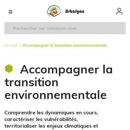
Aller
Navigation
au
principale
contenu
principal
Accueil
Accompagner la transition environnementale
Fil
d'Ariane
Accompagner la
transition
environnementale
Comprendre les dynamiques en cours,
caractériser les vulnérabilités,
territorialiser les enjeux climatiques et