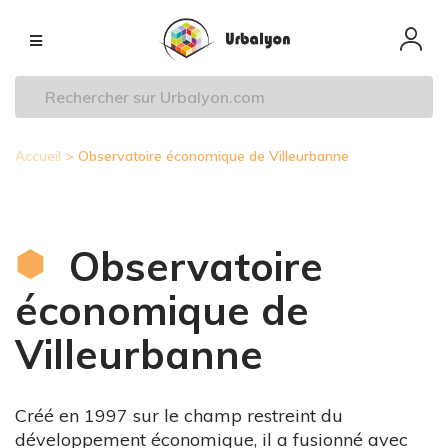
Aller
Navigation
au
principale
contenu
principal
Accueil
Observatoire économique de Villeurbanne
Fil
d'Ariane
Observatoire
économique de
Villeurbanne
Créé en 1997 sur le champ restreint du
développement économique, il a fusionné avec