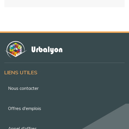
LIENS UTILES
Menu
Nous contacter
Pied
de
Offres d'emplois
page
Appel d'offres