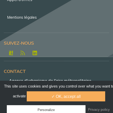
Mentions légales
SUIVEZ-NOUS
CONTACT
Agence d'urbanisme de l'aire métropolitaine
lyonnaise - Tour Part-Dieu, 23e étage , 129 rue
This site uses cookies and gives you control over what you want t
Servient - 69326 Lyon - Cedex 3
activate
✓ OK, accept all
Tél. +33 4 81 92 33 00
agence@urbalyon.org
Privacy policy
Personalize