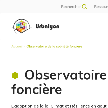
Aller
Rechercher
Ressou
au
contenu
Navigation
principal
principale
Accueil
Observatoire de la sobriété foncière
Fil
d'Ariane
Observatoire 
foncière
L’adoption de la loi Climat et Résilience en ao