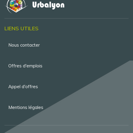
LIENS UTILES
Menu
Nous contacter
Pied
de
Offres d'emplois
page
Appel d'offres
Mentions légales