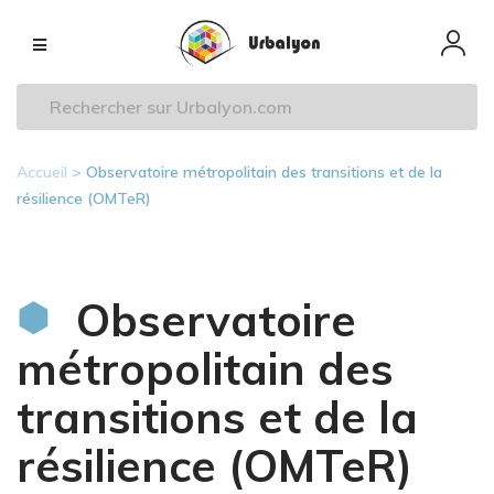
Aller
Navigation
au
principale
contenu
principal
Accueil
Observatoire métropolitain des transitions et de la
Fil
résilience (OMTeR)
d'Ariane
Observatoire
métropolitain des
transitions et de la
résilience (OMTeR)