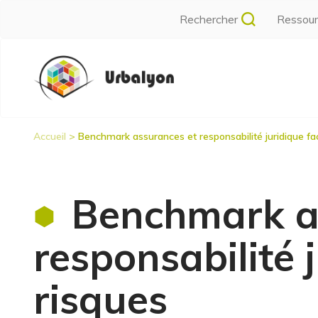
Aller
Rechercher
Ressou
au
contenu
Navigation
principal
principale
Accueil
Benchmark assurances et responsabilité juridique fa
Fil
d'Ariane
Benchmark a
responsabilité 
risques