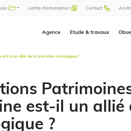
rces
Lettre d'information
Contact
Accè
Agence
Etude & travaux
Obse
est-il un allié de la transition écologique ?
tions Patrimoines
ne est-il un allié 
ogique ?