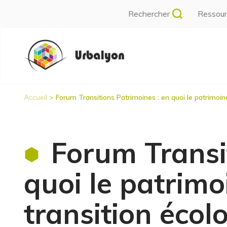
Aller
Rechercher
Ressou
au
contenu
Navigation
principal
principale
Accueil
Forum Transitions Patrimoines : en quoi le patrimoine 
Fil
d'Ariane
Forum Transi
quoi le patrimoi
transition écol