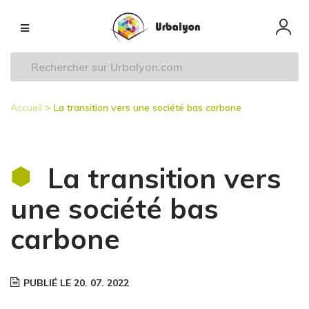
Aller
Navigation
au
principale
contenu
principal
Accueil
La transition vers une société bas carbone
Fil
d'Ariane
La transition vers
une société bas
carbone
PUBLIÉ LE 20. 07. 2022