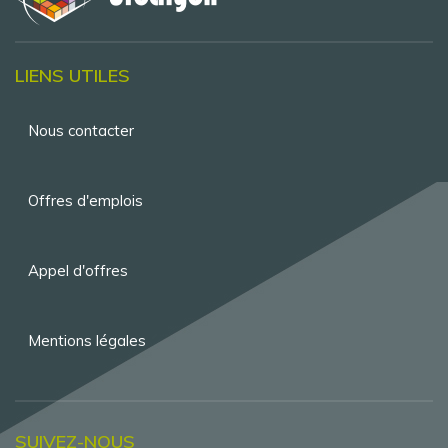
LIENS UTILES
Menu
Nous contacter
Pied
de
Offres d'emplois
page
Appel d'offres
Mentions légales
SUIVEZ-NOUS