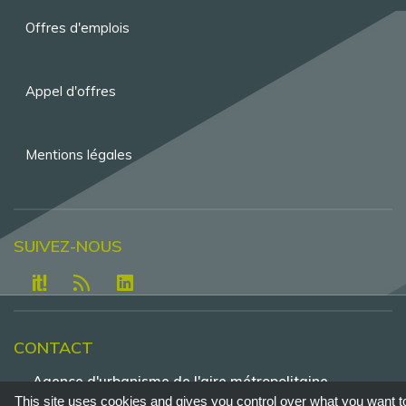
de
Offres d'emplois
page
Appel d'offres
Mentions légales
SUIVEZ-NOUS
CONTACT
Agence d'urbanisme de l'aire métropolitaine
lyonnaise - Tour Part-Dieu, 23e étage , 129 rue
This site uses cookies and gives you control over what you want t