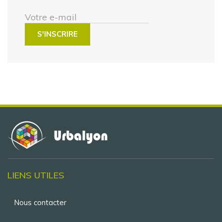
Votre e-mail
LIENS UTILES
Menu
Nous contacter
Pied