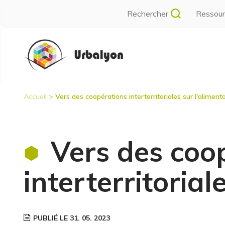
Aller
Rechercher
Ressou
au
contenu
Navigation
principal
principale
Accueil
Vers des coopérations interterritoriales sur l'aliment
Fil
d'Ariane
Vers des coo
interterritorial
PUBLIÉ LE 31. 05. 2023