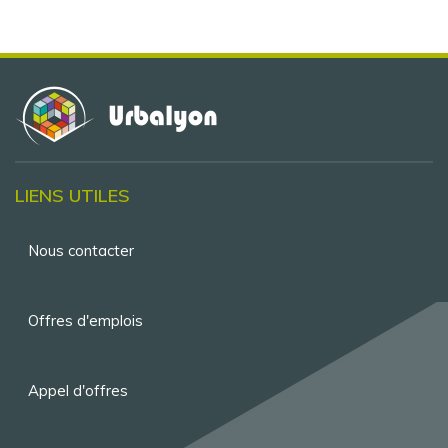
LIENS UTILES
Menu
Nous contacter
Pied
de
Offres d'emplois
page
Appel d'offres