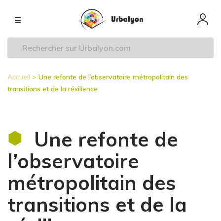
Aller
Navigation
au
principale
contenu
principal
Accueil
Une refonte de l’observatoire métropolitain des
Fil
transitions et de la résilience
d'Ariane
Une refonte de
l’observatoire
métropolitain des
transitions et de la