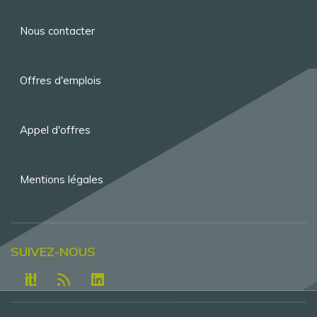
Menu
Nous contacter
Pied
de
Offres d'emplois
page
Appel d'offres
Mentions légales
SUIVEZ-NOUS