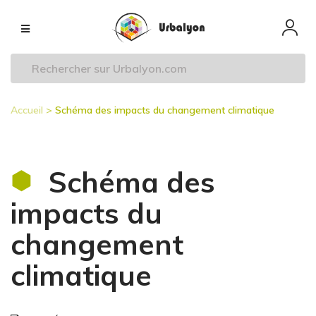
Aller
Navigation
au
principale
contenu
principal
Accueil
Schéma des impacts du changement climatique
Fil
d'Ariane
Schéma des
impacts du
changement
climatique