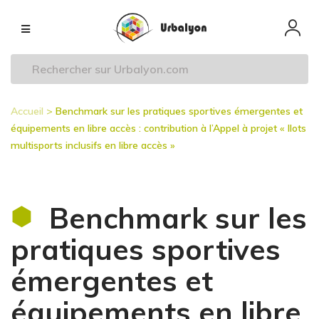
Aller
Navigation
au
principale
contenu
principal
Accueil
Benchmark sur les pratiques sportives émergentes et
Fil
équipements en libre accès : contribution à l’Appel à projet « Ilots
d'Ariane
multisports inclusifs en libre accès »
Benchmark sur les
pratiques sportives
émergentes et
équipements en libre