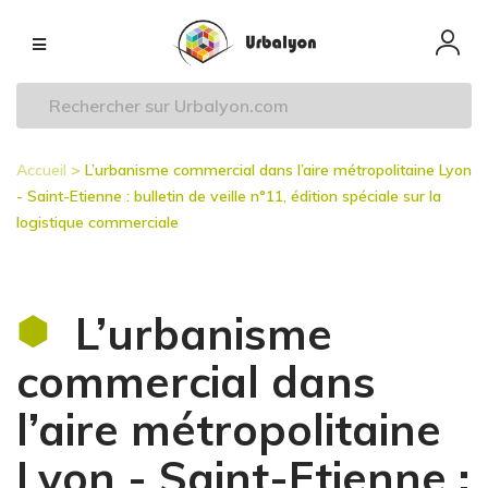
Aller
Navigation
au
principale
contenu
principal
Accueil
L’urbanisme commercial dans l’aire métropolitaine Lyon
Fil
- Saint-Etienne : bulletin de veille n°11, édition spéciale sur la
d'Ariane
logistique commerciale
L’urbanisme
commercial dans
l’aire métropolitaine
Lyon - Saint-Etienne :