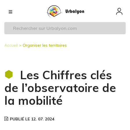
Aller
Navigation
au
principale
contenu
principal
Accueil
Organiser les territoires
Fil
d'Ariane
Les Chiffres clés
de l’observatoire de
la mobilité
PUBLIÉ LE 12. 07. 2024