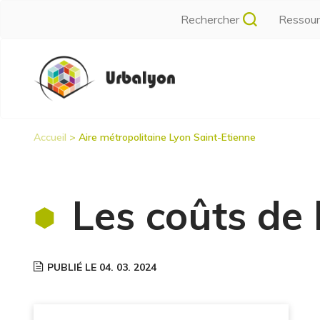
Aller
Rechercher
Ressou
au
contenu
Navigation
principal
principale
Accueil
Aire métropolitaine Lyon Saint-Etienne
Fil
d'Ariane
Les coûts de 
PUBLIÉ LE 04. 03. 2024