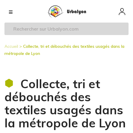
Aller
Navigation
au
principale
contenu
principal
Accueil
Collecte, tri et débouchés des textiles usagés dans la
Fil
métropole de Lyon
d'Ariane
Collecte, tri et
débouchés des
textiles usagés dans
la métropole de Lyon