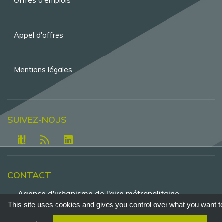
Offres d'emplois
page
Appel d'offres
Mentions légales
SUIVEZ-NOUS
CONTACT
Agence d'urbanisme de l'aire métropolitaine
lyonnaise - Tour Part-Dieu, 23e étage , 129 rue
This site uses cookies and gives you control over what you want t
Servient - 69326 Lyon - Cedex 3