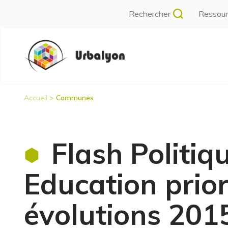
Aller
Rechercher
Ressou
au
contenu
Navigation
principal
principale
Accueil
Communes
Fil
d'Ariane
Flash Politiqu
Education prior
évolutions 201