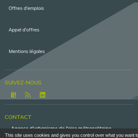
de
Offres d'emplois
page
Appel d'offres
Mentions légales
SUIVEZ-NOUS
CONTACT
Agence d'urbanisme de l'aire métropolitaine
lyonnaise - Tour Part-Dieu, 23e étage , 129 rue
This site uses cookies and gives you control over what you want t