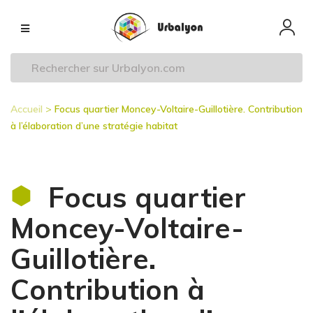
Aller
Navigation
au
principale
contenu
principal
Accueil
Focus quartier Moncey-Voltaire-Guillotière. Contribution
Fil
à l’élaboration d’une stratégie habitat
d'Ariane
Focus quartier
Moncey-Voltaire-
Guillotière.
Contribution à