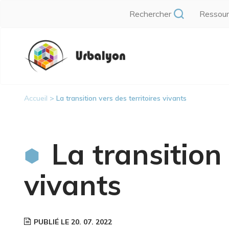
Aller
Rechercher
Ressou
au
contenu
Navigation
principal
principale
Accueil
La transition vers des territoires vivants
Fil
d'Ariane
La transition 
vivants
PUBLIÉ LE 20. 07. 2022