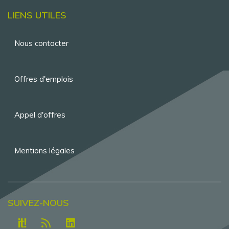
LIENS UTILES
Menu
Nous contacter
Pied
de
Offres d'emplois
page
Appel d'offres
Mentions légales
SUIVEZ-NOUS