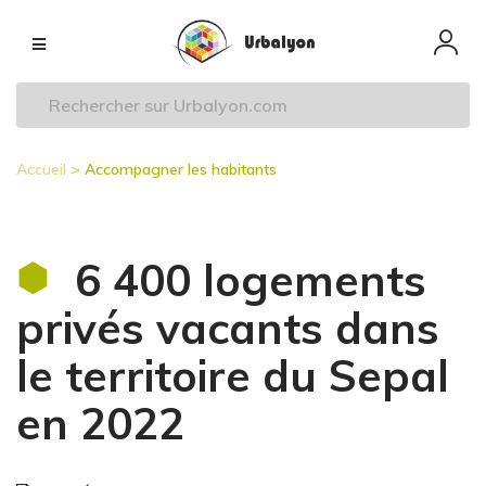
Aller
Navigation
au
principale
contenu
principal
Accueil
Accompagner les habitants
Fil
d'Ariane
6 400 logements
privés vacants dans
le territoire du Sepal
en 2022