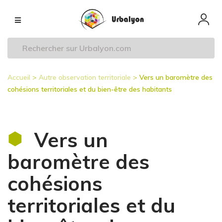
Aller
Navigation
au
principale
contenu
principal
Accueil
Autre observation territoriale
Vers un baromètre des
Fil
cohésions territoriales et du bien-être des habitants
d'Ariane
Vers un
baromètre des
cohésions
territoriales et du