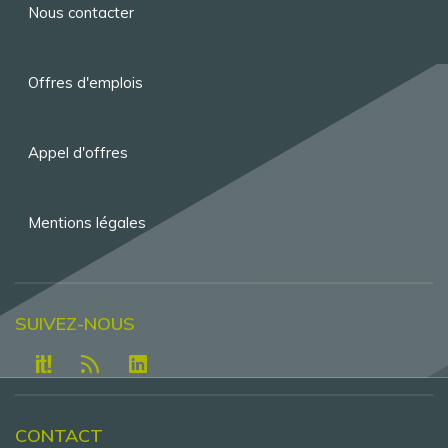
Menu
Nous contacter
Pied
de
Offres d'emplois
page
Appel d'offres
Mentions légales
SUIVEZ-NOUS
CONTACT