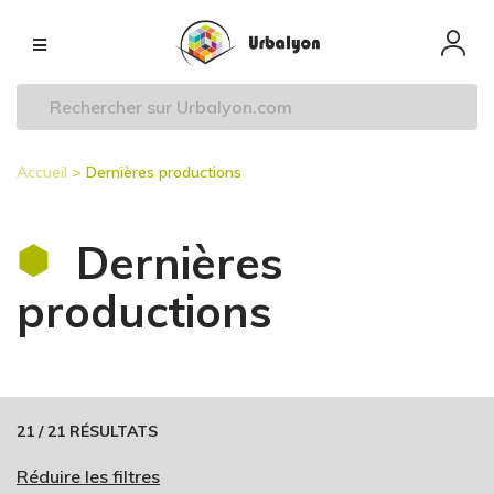
Aller
Navigation
au
principale
contenu
principal
Accueil
Dernières productions
Fil
d'Ariane
Dernières
productions
21
/
21
RÉSULTATS
Réduire les filtres