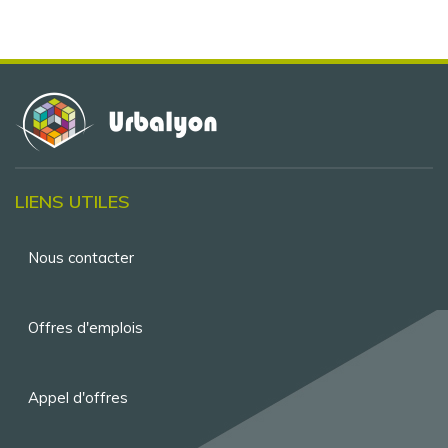
LIENS UTILES
Menu
Nous contacter
Pied
de
Offres d'emplois
page
Appel d'offres