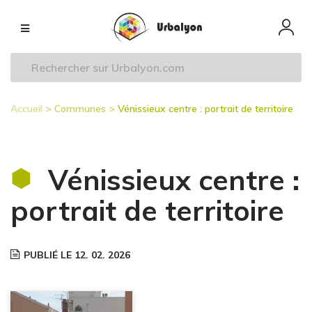
Aller
Navigation
au
principale
contenu
principal
Accueil
Communes
Vénissieux centre : portrait de territoire
Fil
d'Ariane
Vénissieux centre :
portrait de territoire
PUBLIÉ LE 12. 02. 2026