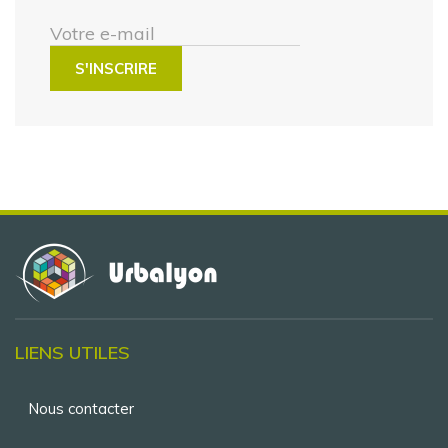
Votre e-mail
LIENS UTILES
Menu
Nous contacter
Pied