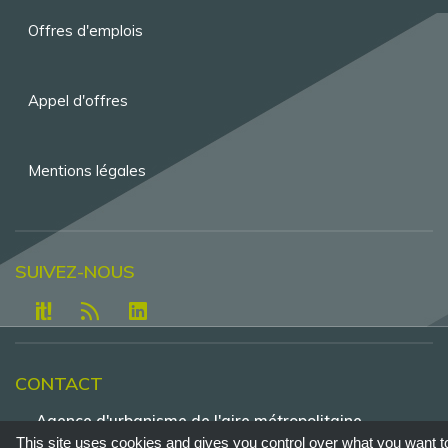
de
Offres d'emplois
page
Appel d'offres
Mentions légales
SUIVEZ-NOUS
CONTACT
Agence d'urbanisme de l'aire métropolitaine
lyonnaise - Tour Part-Dieu, 23e étage , 129 rue
This site uses cookies and gives you control over what you want t