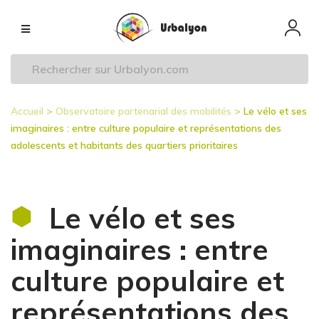
Aller
Navigation
au
principale
contenu
principal
Accueil
Observatoire partenarial des mobilités
Le vélo et ses
Fil
imaginaires : entre culture populaire et représentations des
d'Ariane
adolescents et habitants des quartiers prioritaires
Le vélo et ses
imaginaires : entre
culture populaire et
représentations des