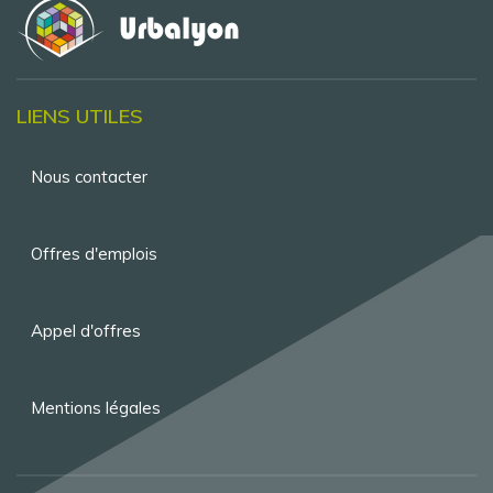
LIENS UTILES
Menu
Nous contacter
Pied
de
Offres d'emplois
page
Appel d'offres
Mentions légales