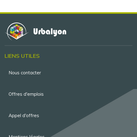
LIENS UTILES
Menu
Nous contacter
Pied
de
Offres d'emplois
page
Appel d'offres
Mentions légales