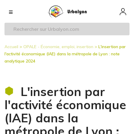
Aller
Navigation
au
principale
contenu
principal
Accueil
OPALE - Économie, emploi, insertion
L'insertion par
Fil
l'activité économique (IAE) dans la métropole de Lyon : note
d'Ariane
analytique 2024
L'insertion par
l'activité économique
(IAE) dans la
métropole de Lyon :