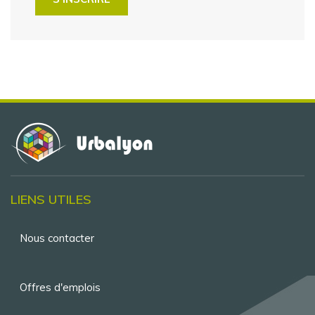
LIENS UTILES
Menu
Nous contacter
Pied
de
Offres d'emplois
page