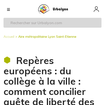
Aller
Navigation
au
principale
contenu
principal
Accueil
Aire métropolitaine Lyon Saint-Etienne
Fil
d'Ariane
Repères
européens : du
collège à la ville :
comment concilier
quête de liberté des