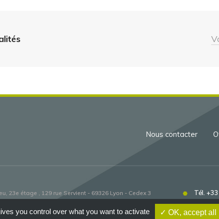
alités
V
Menu
Nous contacter
O
Pied
de
page
Tél. +33
u, 23e étage , 129 rue Servient - 69326 Lyon - Cedex 3
ives you control over what you want to activate
✓ OK, accept all