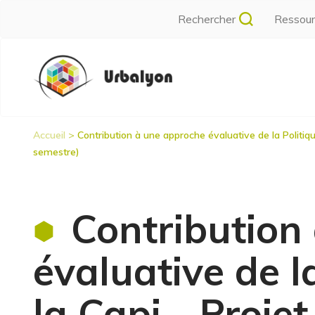
Aller
Rechercher
Ressou
au
contenu
Navigation
principal
principale
Accueil
Contribution à une approche évaluative de la Politique
Fil
semestre)
d'Ariane
Contribution
évaluative de la
la Capi - Projet