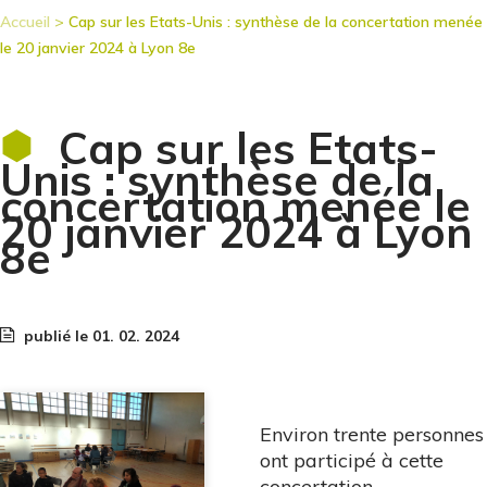
Fil
Accueil
Cap sur les Etats-Unis : synthèse de la concertation menée
d'Ariane
le 20 janvier 2024 à Lyon 8e
Cap sur les Etats-
Unis : synthèse de la
concertation menée le
20 janvier 2024 à Lyon
8e
publié le 01. 02. 2024
Environ trente personnes
ont participé à cette
concertation