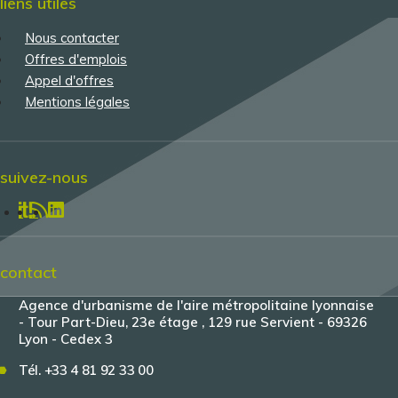
liens utiles
Nous contacter
Menu
Offres d'emplois
Pied
Appel d'offres
de
Mentions légales
page
suivez-nous
contact
Agence d'urbanisme de l'aire métropolitaine lyonnaise
- Tour Part-Dieu, 23e étage , 129 rue Servient - 69326
Lyon - Cedex 3
Tél. +33 4 81 92 33 00