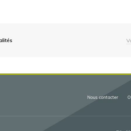
alités
V
Menu
Nous contacter
O
Pied
de
page