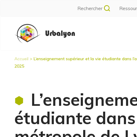
Aller
Rechercher
Ressou
au
contenu
Navigation
principal
principale
Accueil
L’enseignement supérieur et la vie étudiante dans l’a
Fil
2025
d'Ariane
L’enseignemen
étudiante dans 
métropole de Ly