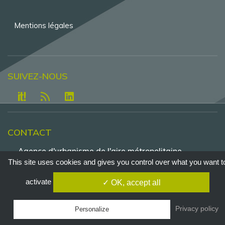
Mentions légales
SUIVEZ-NOUS
CONTACT
Agence d'urbanisme de l'aire métropolitaine
lyonnaise - Tour Part-Dieu, 23e étage , 129 rue
This site uses cookies and gives you control over what you want t
Servient - 69326 Lyon - Cedex 3
activate
✓ OK, accept all
Tél. +33 4 81 92 33 00
agence@urbalyon.org
Privacy policy
Personalize