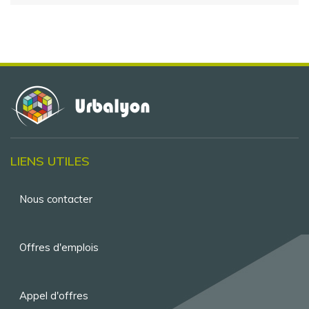
LIENS UTILES
Menu
Nous contacter
Pied
de
Offres d'emplois
page
Appel d'offres