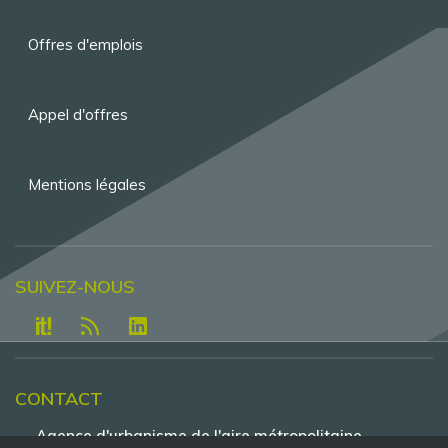
Pied
de
Offres d'emplois
page
Appel d'offres
Mentions légales
SUIVEZ-NOUS
CONTACT
Agence d'urbanisme de l'aire métropolitaine