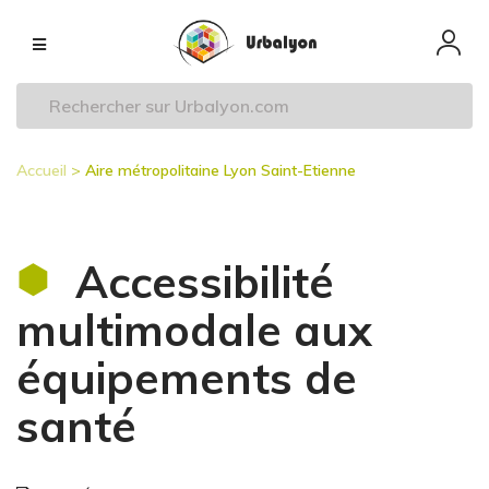
Aller
Navigation
au
principale
contenu
principal
Accueil
Aire métropolitaine Lyon Saint-Etienne
Fil
d'Ariane
Accessibilité
multimodale aux
équipements de
santé