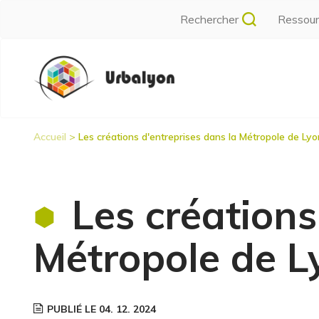
Aller
Rechercher
Ressou
au
contenu
Navigation
principal
principale
Accueil
Les créations d'entreprises dans la Métropole de Ly
Fil
d'Ariane
Les créations
Métropole de L
PUBLIÉ LE 04. 12. 2024