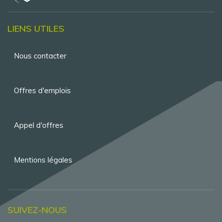
LIENS UTILES
Menu
Nous contacter
Pied
de
Offres d'emplois
page
Appel d'offres
Mentions légales
SUIVEZ-NOUS