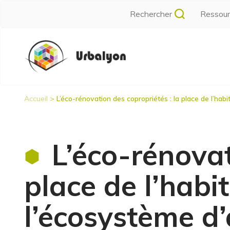
Aller
Rechercher
Ressou
au
contenu
Navigation
principal
principale
Accueil
L’éco-rénovation des copropriétés : la place de l’hab
Fil
d'Ariane
L’éco-rénovat
place de l’habi
l’écosystème d’