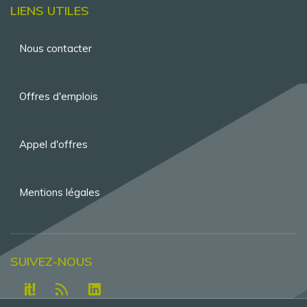
LIENS UTILES
Menu
Nous contacter
Pied
de
Offres d'emplois
page
Appel d'offres
Mentions légales
SUIVEZ-NOUS