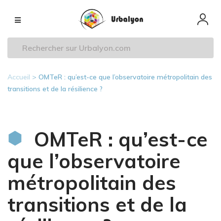
Aller
Navigation
au
principale
contenu
principal
Accueil
OMTeR : qu’est-ce que l’observatoire métropolitain des
Fil
transitions et de la résilience ?
d'Ariane
OMTeR : qu’est-ce
que l’observatoire
métropolitain des
transitions et de la