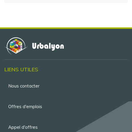
LIENS UTILES
Menu
Nous contacter
Pied
de
Offres d'emplois
page
Appel d'offres