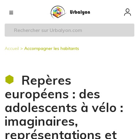
Aller
Navigation
au
principale
contenu
principal
Accueil
Accompagner les habitants
Fil
d'Ariane
Repères
européens : des
adolescents à vélo :
imaginaires,
représentations et