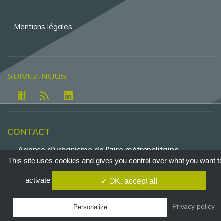
Mentions légales
SUIVEZ-NOUS
CONTACT
Agence d'urbanisme de l'aire métropolitaine
lyonnaise - Tour Part-Dieu, 23e étage , 129 rue
This site uses cookies and gives you control over what you want t
Servient - 69326 Lyon - Cedex 3
activate
✓ OK, accept all
Tél. +33 4 81 92 33 00
agence@urbalyon.org
Privacy policy
Personalize