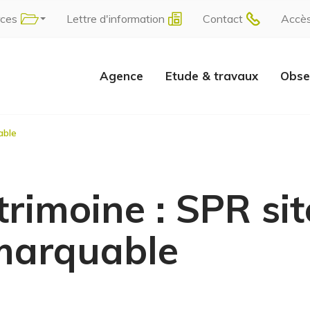
rces
Lettre d'information
Contact
Accè
Agence
Etude & travaux
Obse
able
trimoine : SPR sit
emarquable