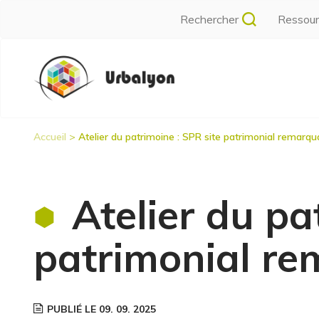
Aller
Rechercher
Ressou
au
contenu
Navigation
principal
principale
Accueil
Atelier du patrimoine : SPR site patrimonial remarqu
Fil
d'Ariane
Atelier du pa
patrimonial r
PUBLIÉ LE 09. 09. 2025