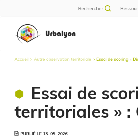
Aller
Rechercher
Ressou
au
contenu
Navigation
principal
principale
Accueil
Autre observation territoriale
Essai de scoring « Dis
Fil
d'Ariane
Essai de scor
territoriales » 
PUBLIÉ LE 13. 05. 2026