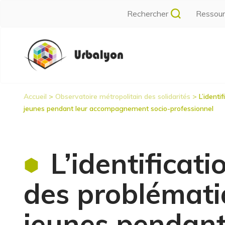
Aller
Rechercher
Ressou
au
contenu
Navigation
principal
principale
Accueil
Observatoire métropolitain des solidarités
L’identi
Fil
jeunes pendant leur accompagnement socio-professionnel
d'Ariane
L’identificat
des problémati
jeunes pendan