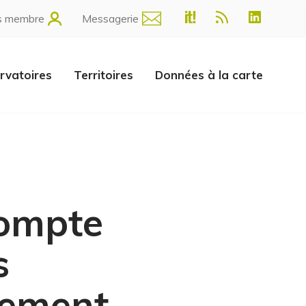
s membre
Messagerie
rvatoires
Territoires
Données à la carte
 compte
s
nement